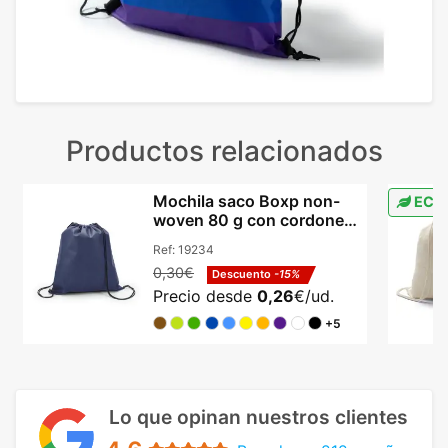
Productos relacionados
Mochila saco Boxp non-
ECO
woven 80 g con cordones
certificación REACH
Ref:
19234
0,30€
Descuento
-15%
Precio desde
0,26
€/ud.
+5
Lo que opinan nuestros clientes