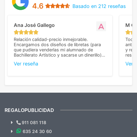
4.6
Basado en 212 reseñas
Ana José Gallego
M C
Relación calidad-precio inmejorable.
Todo 
Encargamos dos diseños de libretas (para
anter
que pudiera venderlas mi alumnado de
y rep
Bachillerato Artístico y sacarse un dinerillo) y
resul
nos dieron el mejor presupuesto con
perso
Ver reseña
Ver 
diferencia, con libretas de muy buena calidad
cuand
y muy bien terminadas con la estampación
compl
en los colores pedidos. La atención al
pusie
cliente, inmejorable, respondiendo a cada
para 
duda que teníamos en el proceso. Nos
como
mandaron las miniaturas para
repet
previsualizarlas (las adjunto) y llegaron tal
todo!
cual, sin el menor problema. Totalmente
recomendables.
REGALOPUBLICIDAD
¿Quieres ver nuestras últimas
Novedades y Ofertas?
911 081 118
635 24 30 60
SUSCRÍBETE!!