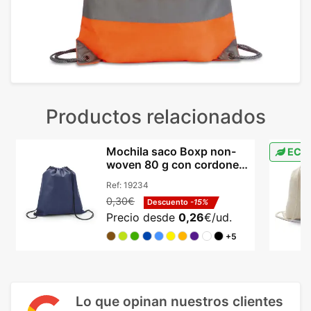
Productos relacionados
Mochila saco Boxp non-
ECO
woven 80 g con cordones
certificación REACH
Ref:
19234
0,30€
Descuento
-15%
Precio desde
0,26
€/ud.
+5
Lo que opinan nuestros clientes