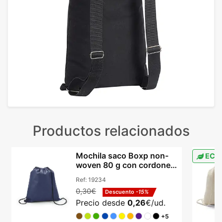
Productos relacionados
Mochila saco Boxp non-
ECO
woven 80 g con cordones
certificación REACH
Ref:
19234
0,30€
Descuento
-15%
Precio desde
0,26
€/ud.
+5