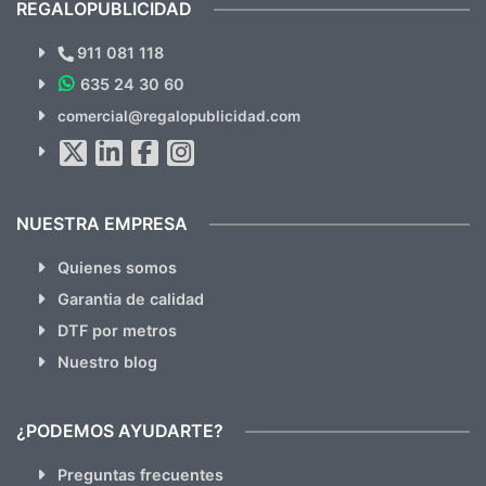
REGALOPUBLICIDAD
¿Quieres ver nuestras últimas
Novedades y Ofertas?
911 081 118
635 24 30 60
SUSCRÍBETE!!
comercial@regalopublicidad.com
Al suscribirte aceptas nuestras
políticas de privacidad
(No
hacemos Spam)
NUESTRA EMPRESA
Quienes somos
Garantia de calidad
DTF por metros
Nuestro blog
¿PODEMOS AYUDARTE?
Preguntas frecuentes