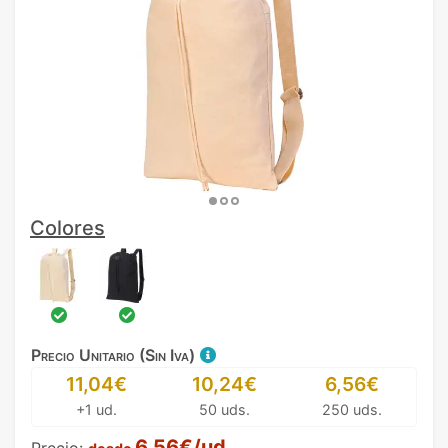
Colores
Precio Unitario (Sin Iva)
11,04€
10,24€
6,56€
+1 ud.
50 uds.
250 uds.
6,56€/ud.
Precio: