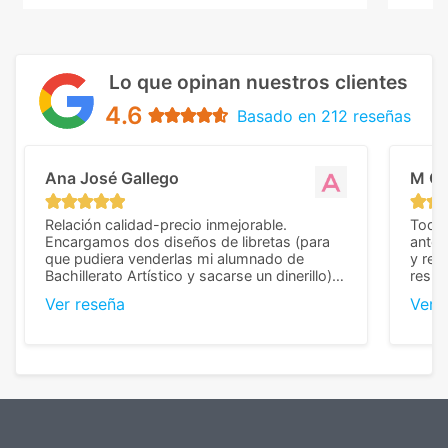
Lo que opinan nuestros clientes
4.6
Basado en 212 reseñas
Ana José Gallego
M C
Relación calidad-precio inmejorable.
Todo 
Encargamos dos diseños de libretas (para
anter
que pudiera venderlas mi alumnado de
y rep
Bachillerato Artístico y sacarse un dinerillo) y
resul
nos dieron el mejor presupuesto con
perso
Ver reseña
Ver 
diferencia, con libretas de muy buena calidad
cuand
y muy bien terminadas con la estampación
compl
en los colores pedidos. La atención al
pusie
cliente, inmejorable, respondiendo a cada
para 
duda que teníamos en el proceso. Nos
como
mandaron las miniaturas para
repet
previsualizarlas (las adjunto) y llegaron tal
todo!
cual, sin el menor problema. Totalmente
recomendables.