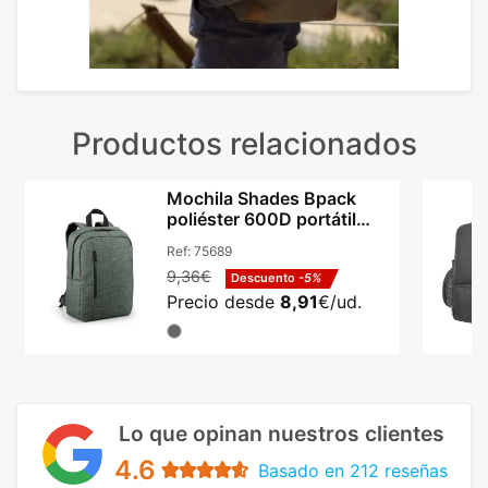
Productos relacionados
Mochila Shades Bpack
poliéster 600D portátil
14in y tablet 9.7in
Ref:
75689
9,36€
Descuento
-5%
Precio desde
8,91
€/ud.
Lo que opinan nuestros clientes
4.6
Basado en 212 reseñas