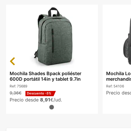
Previous
Mochila Shades Bpack poliéster
Mochila Lo
600D portátil 14in y tablet 9.7in
merchandis
Ref:
75689
Ref:
54106
Precio de
9,36€
Descuento
-5%
Precio desde
8,91
€/ud.