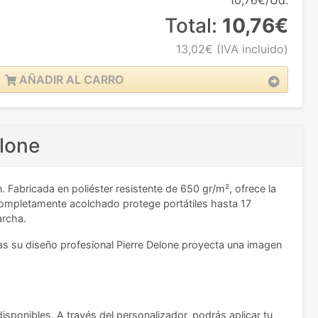
10,76€/Ud.
Total:
10,76€
13,02€
(IVA incluido)
AÑADIR AL CARRO
elone
 Fabricada en poliéster resistente de 650 gr/m², ofrece la
 completamente acolchado protege portátiles hasta 17
archa.
s su diseño profesional Pierre Delone proyecta una imagen
isponibles. A través del personalizador, podrás aplicar tu