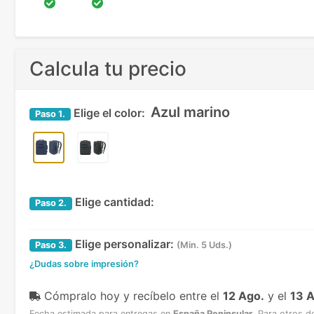
Calcula tu precio
Azul marino
Elige el color:
Paso
1.
Elige cantidad:
Paso
2.
Elige personalizar:
Paso
3.
(Min. 5 Uds.)
¿Dudas sobre impresión?
Cómpralo hoy y recíbelo
entre el
12 Ago.
y el
13 
Fecha estimada para entregas en
España Peninsular
.
Para otros d