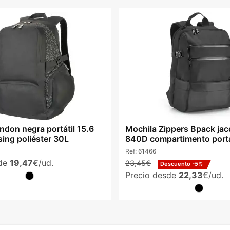
ndon negra portátil 15.6
Mochila Zippers Bpack ja
ing poliéster 30L
840D compartimento portát
Ref:
61466
sde
19,47
€/ud.
23,45€
Descuento
-5%
Precio desde
22,33
€/ud.