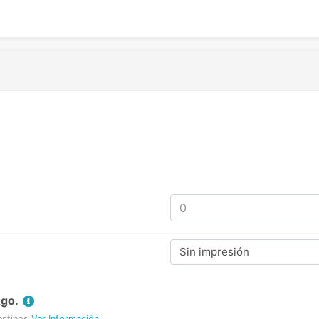
Sin impresión
Ago.
estinos
Ver Información