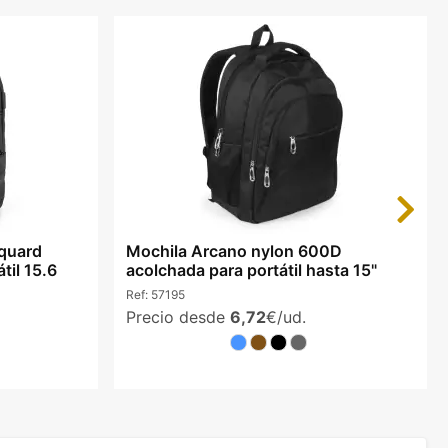
Next
cquard
Mochila Arcano nylon 600D
il 15.6
acolchada para portátil hasta 15"
Ref:
57195
Precio desde
6,72
€/ud.