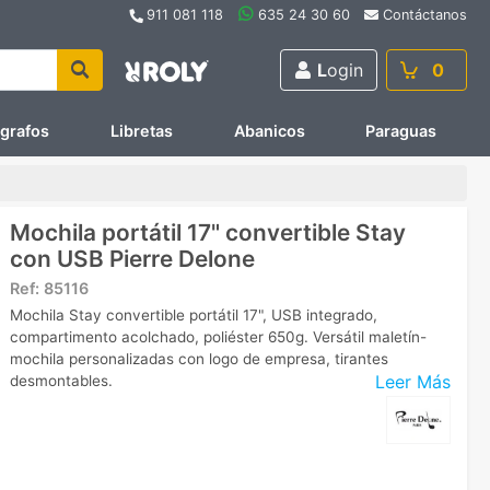
911 081 118
635 24 30 60
Contáctanos
L
ogin
0
ígrafos
Libretas
Abanicos
Paraguas
Mochila portátil 17" convertible Stay
con USB Pierre Delone
Ref:
85116
Mochila Stay convertible portátil 17", USB integrado,
compartimento acolchado, poliéster 650g. Versátil maletín-
mochila personalizadas con logo de empresa, tirantes
Leer Más
desmontables.