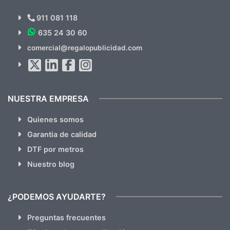
¿Quieres ver nuestras últimas
Novedades y Ofertas?
911 081 118
635 24 30 60
SUSCRÍBETE!!
comercial@regalopublicidad.com
Al suscribirte aceptas nuestras
políticas de privacidad
(No
hacemos Spam)
NUESTRA EMPRESA
Quienes somos
Garantia de calidad
DTF por metros
Nuestro blog
¿PODEMOS AYUDARTE?
Preguntas frecuentes