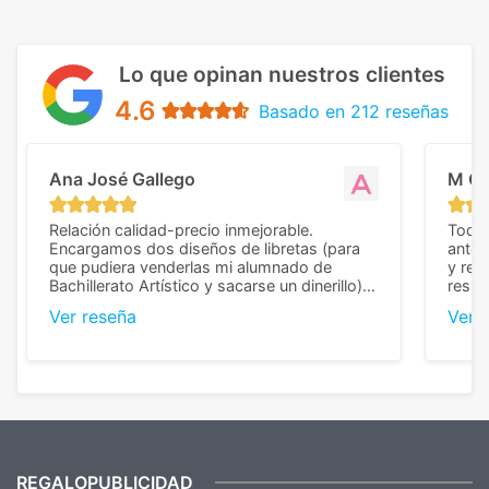
Lo que opinan nuestros clientes
4.6
Basado en 212 reseñas
Ana José Gallego
M C
Relación calidad-precio inmejorable.
Todo 
Encargamos dos diseños de libretas (para
anter
que pudiera venderlas mi alumnado de
y rep
Bachillerato Artístico y sacarse un dinerillo) y
resul
nos dieron el mejor presupuesto con
perso
Ver reseña
Ver 
diferencia, con libretas de muy buena calidad
cuand
y muy bien terminadas con la estampación
compl
en los colores pedidos. La atención al
pusie
cliente, inmejorable, respondiendo a cada
para 
duda que teníamos en el proceso. Nos
como
mandaron las miniaturas para
repet
previsualizarlas (las adjunto) y llegaron tal
todo!
cual, sin el menor problema. Totalmente
recomendables.
REGALOPUBLICIDAD