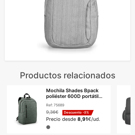
Productos relacionados
Mochila Shades Bpack
poliéster 600D portátil
14in y tablet 9.7in
Ref:
75689
9,36€
Descuento
-5%
Precio desde
8,91
€/ud.