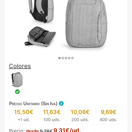
Colores
Precio Unitario (Sin Iva)
15,50€
11,63€
10,08€
9,69€
+1 ud.
100 uds.
200 uds.
400 uds.
9,31€/ud.
Precio:
desde
9,78€