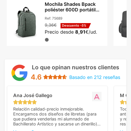
Mochila Shades Bpack
poliéster 600D portátil
14in y tablet 9.7in
Ref:
75689
9,36€
Descuento
-5%
Precio desde
8,91
€/ud.
Lo que opinan nuestros clientes
4.6
Basado en 212 reseñas
Ana José Gallego
M C
Relación calidad-precio inmejorable.
Todo 
Encargamos dos diseños de libretas (para
anter
que pudiera venderlas mi alumnado de
y rep
Bachillerato Artístico y sacarse un dinerillo) y
resul
nos dieron el mejor presupuesto con
perso