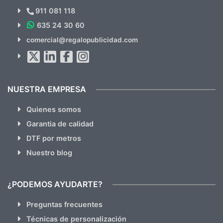
Novedades y Ofertas?
911 081 118
635 24 30 60
SUSCRÍBETE!!
comercial@regalopublicidad.com
Al suscribirte aceptas nuestras
políticas de privacidad
(No
hacemos Spam)
NUESTRA EMPRESA
Quienes somos
Garantia de calidad
DTF por metros
Nuestro blog
¿PODEMOS AYUDARTE?
Preguntas frecuentes
Técnicas de personalización