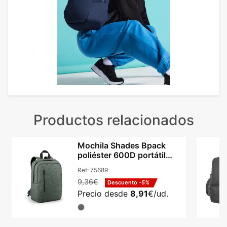
Productos relacionados
Mochila Shades Bpack
poliéster 600D portátil
14in y tablet 9.7in
Ref:
75689
9,36€
Descuento
-5%
Precio desde
8,91
€/ud.