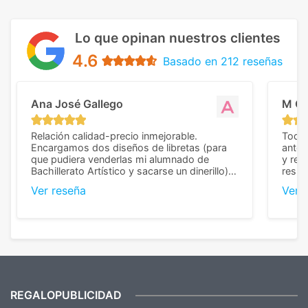
Lo que opinan nuestros clientes
4.6
Basado en 212 reseñas
Ana José Gallego
M C
Relación calidad-precio inmejorable.
Todo 
Encargamos dos diseños de libretas (para
anter
que pudiera venderlas mi alumnado de
y rep
Bachillerato Artístico y sacarse un dinerillo) y
resul
nos dieron el mejor presupuesto con
perso
Ver reseña
Ver 
diferencia, con libretas de muy buena calidad
cuand
y muy bien terminadas con la estampación
compl
en los colores pedidos. La atención al
pusie
cliente, inmejorable, respondiendo a cada
para 
duda que teníamos en el proceso. Nos
como
mandaron las miniaturas para
repet
previsualizarlas (las adjunto) y llegaron tal
todo!
cual, sin el menor problema. Totalmente
recomendables.
REGALOPUBLICIDAD
¿Quieres ver nuestras últimas