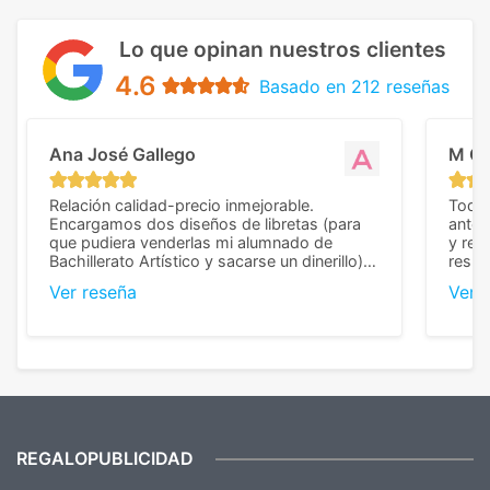
Lo que opinan nuestros clientes
4.6
Basado en 212 reseñas
Ana José Gallego
M C
Relación calidad-precio inmejorable.
Todo 
Encargamos dos diseños de libretas (para
anter
que pudiera venderlas mi alumnado de
y rep
Bachillerato Artístico y sacarse un dinerillo) y
resul
nos dieron el mejor presupuesto con
perso
Ver reseña
Ver 
diferencia, con libretas de muy buena calidad
cuand
y muy bien terminadas con la estampación
compl
en los colores pedidos. La atención al
pusie
cliente, inmejorable, respondiendo a cada
para 
duda que teníamos en el proceso. Nos
como
mandaron las miniaturas para
repet
previsualizarlas (las adjunto) y llegaron tal
todo!
cual, sin el menor problema. Totalmente
recomendables.
REGALOPUBLICIDAD
¿Quieres ver nuestras últimas