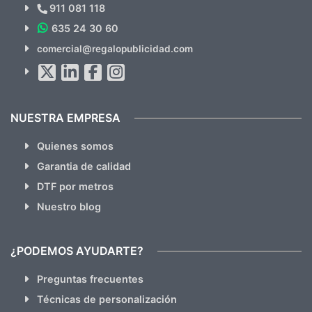
Novedades y Ofertas?
911 081 118
635 24 30 60
SUSCRÍBETE!!
comercial@regalopublicidad.com
Al suscribirte aceptas nuestras
políticas de privacidad
(No
hacemos Spam)
NUESTRA EMPRESA
Quienes somos
Garantia de calidad
DTF por metros
Nuestro blog
¿PODEMOS AYUDARTE?
Preguntas frecuentes
Técnicas de personalización