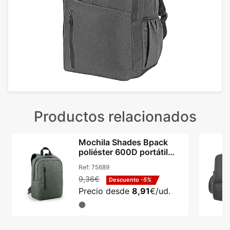
Productos relacionados
Mochila Shades Bpack
poliéster 600D portátil
14in y tablet 9.7in
Ref:
75689
9,36€
Descuento
-5%
Precio desde
8,91
€/ud.