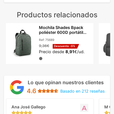
Productos relacionados
Mochila Shades Bpack
poliéster 600D portátil
14in y tablet 9.7in
Ref:
75689
9,36€
Descuento
-5%
Precio desde
8,91
€/ud.
Lo que opinan nuestros clientes
4.6
Basado en 212 reseñas
Ana José Gallego
M C