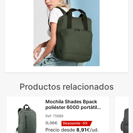
Productos relacionados
Mochila Shades Bpack
poliéster 600D portátil
14in y tablet 9.7in
Ref:
75689
9,36€
Descuento
-5%
Precio desde
8,91
€/ud.