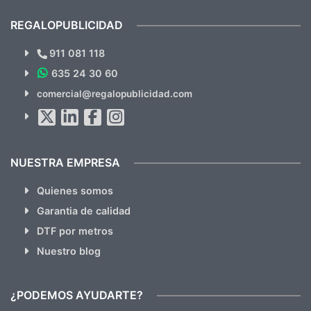
cual, sin el menor problema. Totalmente
recomendables.
REGALOPUBLICIDAD
¿Quieres ver nuestras últimas
Novedades y Ofertas?
911 081 118
635 24 30 60
SUSCRÍBETE!!
comercial@regalopublicidad.com
Al suscribirte aceptas nuestras
políticas de privacidad
(No
hacemos Spam)
NUESTRA EMPRESA
Quienes somos
Garantia de calidad
DTF por metros
Nuestro blog
¿PODEMOS AYUDARTE?