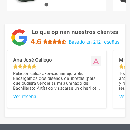
Lo que opinan nuestros clientes
4.6
Basado en 212 reseñas
Ana José Gallego
M C
Relación calidad-precio inmejorable.
Todo 
Encargamos dos diseños de libretas (para
anter
que pudiera venderlas mi alumnado de
y rep
Bachillerato Artístico y sacarse un dinerillo) y
resul
nos dieron el mejor presupuesto con
perso
Ver reseña
Ver 
diferencia, con libretas de muy buena calidad
cuand
y muy bien terminadas con la estampación
compl
en los colores pedidos. La atención al
pusie
cliente, inmejorable, respondiendo a cada
para 
duda que teníamos en el proceso. Nos
como
mandaron las miniaturas para
repet
previsualizarlas (las adjunto) y llegaron tal
todo!