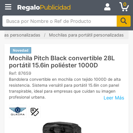
0
Busca por Nombre o Ref de Producto
ilas personalizadas
Mochilas para portátil personalizadas
Novedad
Mochila Pitch Black convertible 28L
portátil 15.6in poliéster 1000D
Ref:
87659
Bandolera convertible en mochila con tejido 1000D de alta
resistencia. Sistema versátil para portátil 15.6in con panel
transpirable, ideal para empresas que cuidan su imagen
Leer Más
profesional urbana.