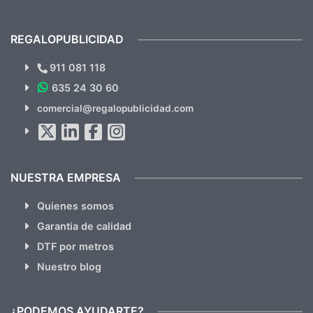
previsualizarlas (las adjunto) y llegaron tal
todo!
cual, sin el menor problema. Totalmente
recomendables.
REGALOPUBLICIDAD
¿Quieres ver nuestras últimas
Novedades y Ofertas?
911 081 118
635 24 30 60
SUSCRÍBETE!!
comercial@regalopublicidad.com
Al suscribirte aceptas nuestras
políticas de privacidad
(No
hacemos Spam)
NUESTRA EMPRESA
Quienes somos
Garantia de calidad
DTF por metros
Nuestro blog
¿PODEMOS AYUDARTE?