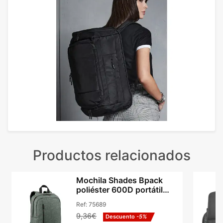
Productos relacionados
Mochila Shades Bpack
poliéster 600D portátil
14in y tablet 9.7in
Ref:
75689
9,36€
Descuento
-5%