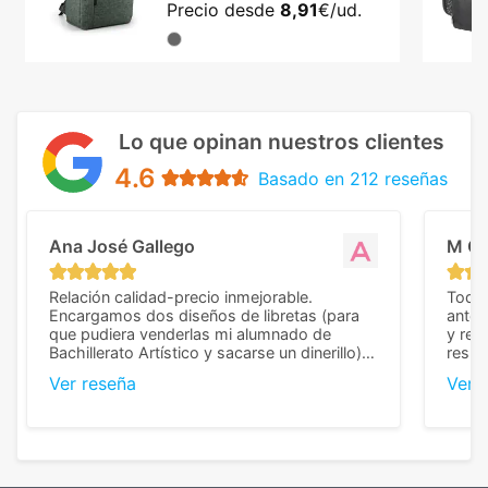
Precio desde
8,91
€/ud.
Lo que opinan nuestros clientes
4.6
Basado en 212 reseñas
Ana José Gallego
M C
Relación calidad-precio inmejorable.
Todo 
Encargamos dos diseños de libretas (para
anter
que pudiera venderlas mi alumnado de
y rep
Bachillerato Artístico y sacarse un dinerillo) y
resul
nos dieron el mejor presupuesto con
perso
Ver reseña
Ver 
diferencia, con libretas de muy buena calidad
cuand
y muy bien terminadas con la estampación
compl
en los colores pedidos. La atención al
pusie
cliente, inmejorable, respondiendo a cada
para 
duda que teníamos en el proceso. Nos
como
mandaron las miniaturas para
repet