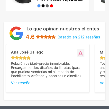
Lo que opinan nuestros clientes
4.6
Basado en 212 reseñas
Ana José Gallego
M C
Relación calidad-precio inmejorable.
Todo 
Encargamos dos diseños de libretas (para
anter
que pudiera venderlas mi alumnado de
y rep
Bachillerato Artístico y sacarse un dinerillo) y
resul
nos dieron el mejor presupuesto con
perso
Ver reseña
Ver 
diferencia, con libretas de muy buena calidad
cuand
y muy bien terminadas con la estampación
compl
en los colores pedidos. La atención al
pusie
cliente, inmejorable, respondiendo a cada
para 
duda que teníamos en el proceso. Nos
como
mandaron las miniaturas para
repet
previsualizarlas (las adjunto) y llegaron tal
todo!