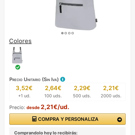
Colores
Precio Unitario (Sin Iva)
3,52€
2,64€
2,29€
2,21€
+1 ud.
100 uds.
500 uds.
2000 uds.
2,21€/ud.
Precio:
desde
COMPRA Y PERSONALIZA
Comprandolo hoy lo recibirás: