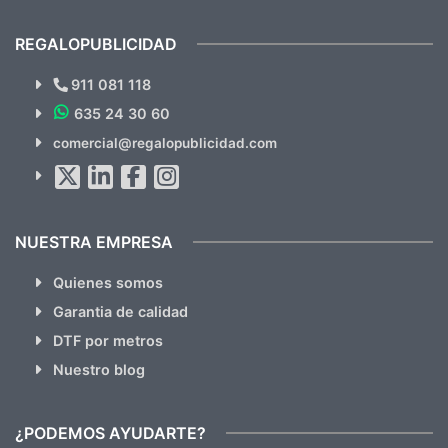
cual, sin el menor problema. Totalmente
recomendables.
REGALOPUBLICIDAD
¿Quieres ver nuestras últimas
Novedades y Ofertas?
911 081 118
635 24 30 60
SUSCRÍBETE!!
comercial@regalopublicidad.com
Al suscribirte aceptas nuestras
políticas de privacidad
(No
hacemos Spam)
NUESTRA EMPRESA
Quienes somos
Garantia de calidad
DTF por metros
Nuestro blog
¿PODEMOS AYUDARTE?