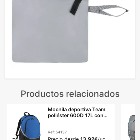
Productos relacionados
Mochila deportiva Team
poliéster 600D 17L con
panel acolchado
Ref:
54137
Precio desde
13,92
€/ud.