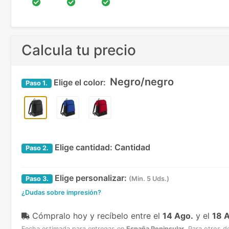
Calcula tu precio
Negro/negro
Elige el color:
Paso
1.
Elige cantidad:
Cantidad
Paso
2.
Elige personalizar:
Paso
3.
(Min. 5 Uds.)
¿Dudas sobre impresión?
Cómpralo hoy y recíbelo
entre el
14 Ago.
y el
18 
Fecha estimada para entregas en
España Peninsular
.
Para otros d