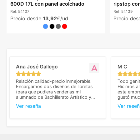
600D 17L con panel acolchado
ripstop co
Ref:
54137
Ref:
54139
Precio desde
13,92
€/ud.
Precio de
Ana José Gallego
M C
Relación calidad-precio inmejorable.
Todo genia
Encargamos dos diseños de libretas
Hicimos an
(para que pudiera venderlas mi
esta empr
alumnado de Bachillerato Artístico y
gustó much
sacarse un dinerillo) y nos dieron el
trato muy 
Ver reseña
Ver reseñ
mejor presupuesto con diferencia, con
que valoramos mu
libretas de muy buena calidad y muy
de pedido
bien terminadas con la estampación en
diseñar. 
los colores pedidos. La atención al
facilidades
cliente, inmejorable, respondiendo a
mandarnos 
cada duda que teníamos en el proceso.
como noso
Nos mandaron las miniaturas para
a repetir 