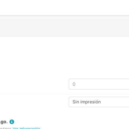
Sin impresión
Ago.
estinos
Ver Información