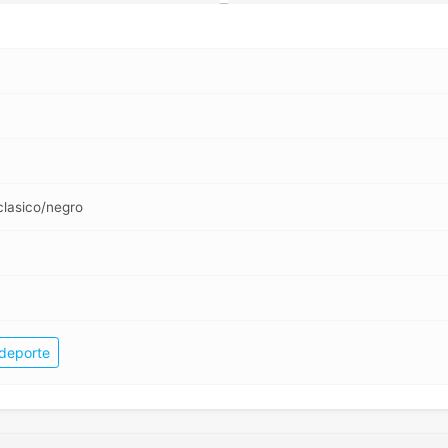
clasico/negro
 deporte