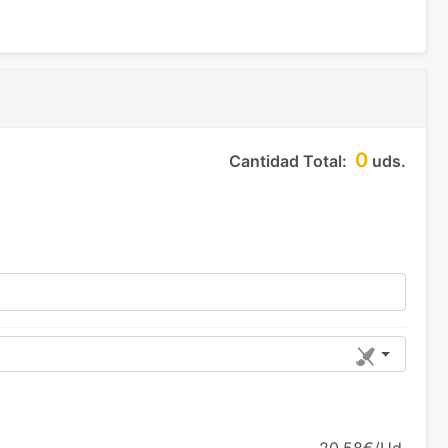
0
Cantidad Total:
uds.