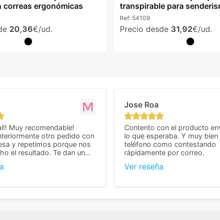
n correas ergonómicas
transpirable para senderi
Ref:
54109
sde
20,36
€/ud.
Precio desde
31,92
€/ud.
Jose Roa
l!! Muy recomendable!
Contento con el producto en
teriormente otro pedido con
lo que esperaba. Y muy bien 
esa y repetimos porque nos
teléfono como contestando
o el resultado. Te dan un
rápidamente por correo.
agradable y personal, cosa
a
Ver reseña
cho cuando se trata
s algo complicados de
También nos pusieron muchas
 desde el inicio para
el pedido fuera de España,
tros pedíamos. Volveremos
con ellos seguro! Muchas