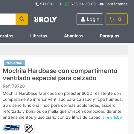
911 081 118
635 24 30 60
Contáctanos
L
ogin
0
ígrafos
Libretas
Abanicos
Paraguas
Novedad
Mochila Hardbase con compartimento
ventilado especial para calzado
Ref:
79728
Mochila Hardbase fabricada en poliéster 600D resistente con
compartimento inferior ventilado para calzado y ropa húmeda.
Su diseño funcional incorpora correas acolchadas, asidero
reforzado y bolsillos de malla que ofrecen comodidad durante
Leer Más
entrenamientos y uso diario con 23 litros de capacidad.