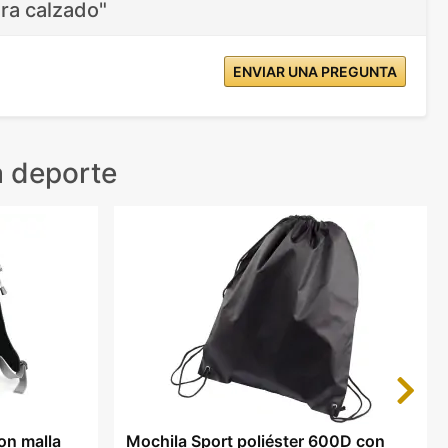
ra calzado"
ENVIAR UNA PREGUNTA
a deporte
Next
on malla
Mochila Sport poliéster 600D con