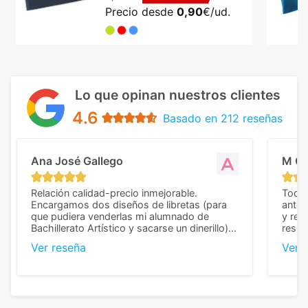
Precio desde
0,90
€/ud.
Lo que opinan nuestros clientes
4.6
Basado en 212 reseñas
Ana José Gallego
M C
Relación calidad-precio inmejorable.
Todo 
Encargamos dos diseños de libretas (para
anter
que pudiera venderlas mi alumnado de
y rep
Bachillerato Artístico y sacarse un dinerillo) y
resul
nos dieron el mejor presupuesto con
perso
Ver reseña
Ver 
diferencia, con libretas de muy buena calidad
cuand
y muy bien terminadas con la estampación
compl
en los colores pedidos. La atención al
pusie
cliente, inmejorable, respondiendo a cada
para 
duda que teníamos en el proceso. Nos
como