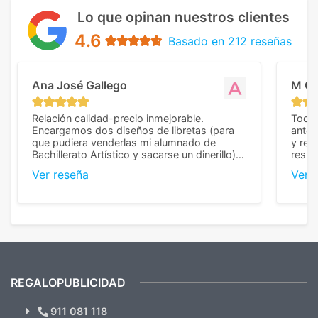
Lo que opinan nuestros clientes
4.6
Basado en 212 reseñas
Ana José Gallego
M C
Relación calidad-precio inmejorable.
Todo 
Encargamos dos diseños de libretas (para
anter
que pudiera venderlas mi alumnado de
y rep
Bachillerato Artístico y sacarse un dinerillo) y
resul
nos dieron el mejor presupuesto con
perso
Ver reseña
Ver 
diferencia, con libretas de muy buena calidad
cuand
y muy bien terminadas con la estampación
compl
en los colores pedidos. La atención al
pusie
cliente, inmejorable, respondiendo a cada
para 
duda que teníamos en el proceso. Nos
como
mandaron las miniaturas para
repet
previsualizarlas (las adjunto) y llegaron tal
todo!
cual, sin el menor problema. Totalmente
recomendables.
REGALOPUBLICIDAD
¿Quieres ver nuestras últimas
Novedades y Ofertas?
911 081 118