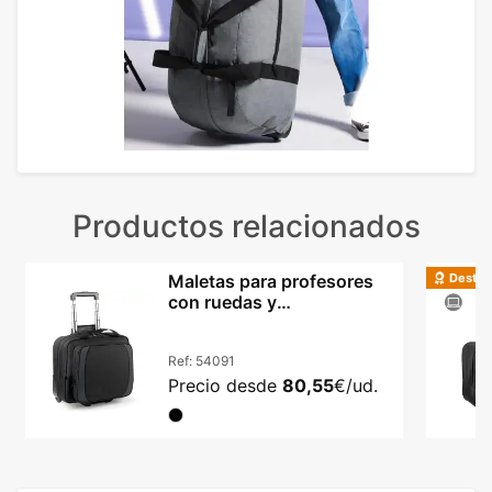
Productos relacionados
Destac
Maletas para profesores
con ruedas y
compartimento para
portátil y documentos
Ref:
54091
Precio desde
80,55
€/ud.