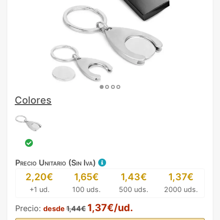
Colores
Precio Unitario (Sin Iva)
2,20€
1,65€
1,43€
1,37€
+1 ud.
100 uds.
500 uds.
2000 uds.
1,37€/ud.
Precio:
desde
1,44€