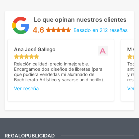
Lo que opinan nuestros clientes
4.6
Basado en 212 reseñas
Ana José Gallego
M C
Relación calidad-precio inmejorable.
Todo 
Encargamos dos diseños de libretas (para
anter
que pudiera venderlas mi alumnado de
y rep
Bachillerato Artístico y sacarse un dinerillo) y
resul
nos dieron el mejor presupuesto con
perso
Ver reseña
Ver 
diferencia, con libretas de muy buena calidad
cuand
y muy bien terminadas con la estampación
compl
en los colores pedidos. La atención al
pusie
cliente, inmejorable, respondiendo a cada
para 
duda que teníamos en el proceso. Nos
como
mandaron las miniaturas para
repet
previsualizarlas (las adjunto) y llegaron tal
todo!
cual, sin el menor problema. Totalmente
recomendables.
REGALOPUBLICIDAD
¿Quieres ver nuestras últimas