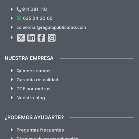
Novedades y Ofertas?
911 081 118
635 24 30 60
SUSCRÍBETE!!
comercial@regalopublicidad.com
Al suscribirte aceptas nuestras
políticas de privacidad
(No
hacemos Spam)
NUESTRA EMPRESA
Quienes somos
Garantia de calidad
DTF por metros
Nuestro blog
¿PODEMOS AYUDARTE?
Preguntas frecuentes
Técnicas de personalización