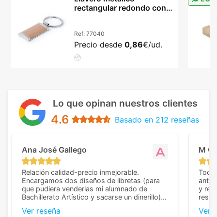
rectangular redondo con
madera natural Vitolok
Ref:
77040
Precio desde
0,86
€/ud.
Lo que opinan nuestros clientes
4.6
Basado en 212 reseñas
Ana José Gallego
M C
Relación calidad-precio inmejorable.
Todo 
Encargamos dos diseños de libretas (para
anter
que pudiera venderlas mi alumnado de
y rep
Bachillerato Artístico y sacarse un dinerillo) y
resul
nos dieron el mejor presupuesto con
perso
Ver reseña
Ver 
diferencia, con libretas de muy buena calidad
cuand