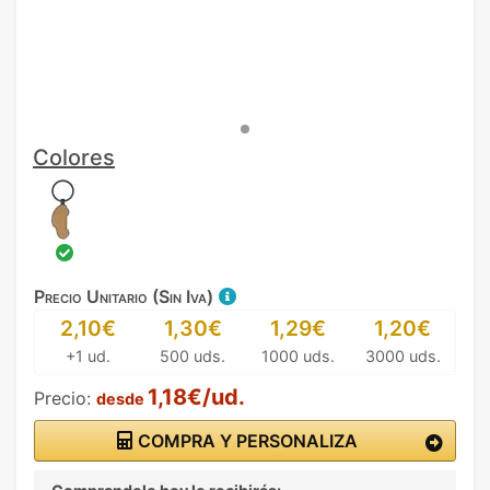
Colores
Precio Unitario (Sin Iva)
2,10€
1,30€
1,29€
1,20€
+1 ud.
500 uds.
1000 uds.
3000 uds.
1,18€/ud.
Precio:
desde
COMPRA Y PERSONALIZA