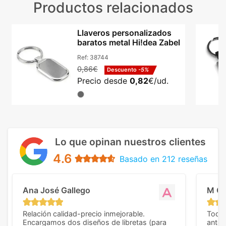
Productos relacionados
Llaveros personalizados
baratos metal Hi!dea Zabel
Ref:
38744
0,86€
Descuento
-5%
Precio desde
0,82
€/ud.
Lo que opinan nuestros clientes
4.6
Basado en 212 reseñas
Ana José Gallego
M C
Relación calidad-precio inmejorable.
Todo 
Encargamos dos diseños de libretas (para
anter