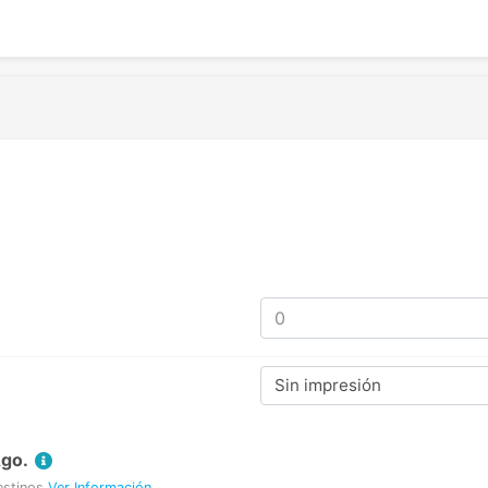
Sin impresión
Ago.
estinos
Ver Información