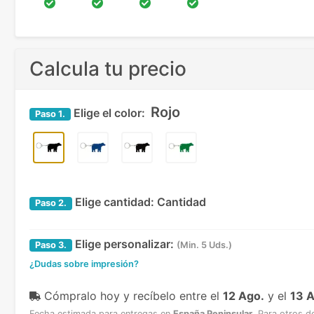
Calcula tu precio
Rojo
Elige el color:
Paso
1.
Elige cantidad:
Cantidad
Paso
2.
Elige personalizar:
Paso
3.
(Min. 5 Uds.)
¿Dudas sobre impresión?
Cómpralo hoy y recíbelo
entre el
12 Ago.
y el
13 
Fecha estimada para entregas en
España Peninsular
.
Para otros d