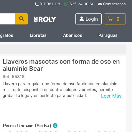
911 081 118
635 24 30 60
Contáctanos
L
ogin
0
ígrafos
Libretas
Abanicos
Paraguas
Llaveros mascotas con forma de oso en
aluminio Bear
Ref:
55318
Llavero para regalar con forma de oso fabricado en aluminio
resistente, disponible en cuatro colores vibrantes, permite
Leer Más
grabar tu logo y es perfecto para publicidad.
Precio Unitario (Sin Iva)