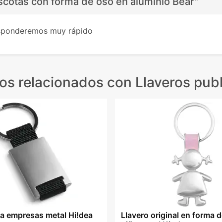
scotas con forma de oso en aluminio Bear"
esponderemos muy rápido
os relacionados
con Llaveros publ
ra empresas metal Hi!dea
Llavero original en forma d