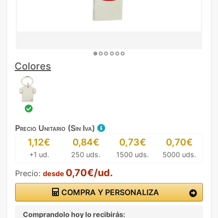
Colores
Precio Unitario (Sin Iva)
1,12€
0,84€
0,73€
0,70€
+1 ud.
250 uds.
1500 uds.
5000 uds.
0,70€/ud.
Precio:
desde
COMPRA Y PERSONALIZA
Comprandolo hoy lo recibirás: