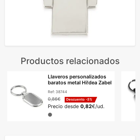
Productos relacionados
Llaveros personalizados
baratos metal Hi!dea Zabel
Ref:
38744
0,86€
Descuento
-5%
Precio desde
0,82
€/ud.