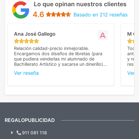
Lo que opinan nuestros clientes
4.6
Basado en 212 reseñas
Ana José Gallego
M C
Relación calidad-precio inmejorable.
Todo 
Encargamos dos diseños de libretas (para
anter
que pudiera venderlas mi alumnado de
y rep
Bachillerato Artístico y sacarse un dinerillo) y
resul
nos dieron el mejor presupuesto con
perso
Ver reseña
Ver 
diferencia, con libretas de muy buena calidad
cuand
y muy bien terminadas con la estampación
compl
en los colores pedidos. La atención al
pusie
cliente, inmejorable, respondiendo a cada
para 
duda que teníamos en el proceso. Nos
como
mandaron las miniaturas para
repet
previsualizarlas (las adjunto) y llegaron tal
todo!
cual, sin el menor problema. Totalmente
recomendables.
REGALOPUBLICIDAD
¿Quieres ver nuestras últimas
Novedades y Ofertas?
911 081 118