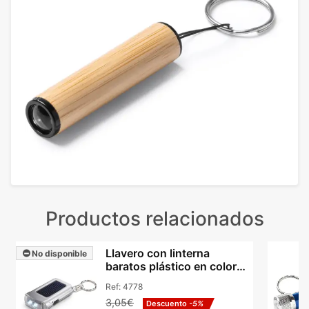
Productos relacionados
Llavero con linterna
No disponible
baratos plástico en color
plata Ringal
Ref:
4778
3,05€
Descuento
-5%