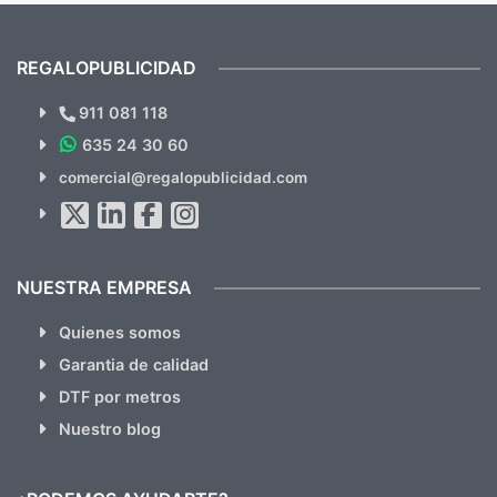
previsualizarlas (las adjunto) y llegaron tal
todo!
cual, sin el menor problema. Totalmente
recomendables.
REGALOPUBLICIDAD
¿Quieres ver nuestras últimas
Novedades y Ofertas?
911 081 118
635 24 30 60
SUSCRÍBETE!!
comercial@regalopublicidad.com
Al suscribirte aceptas nuestras
políticas de privacidad
(No
hacemos Spam)
NUESTRA EMPRESA
Quienes somos
Garantia de calidad
DTF por metros
Nuestro blog