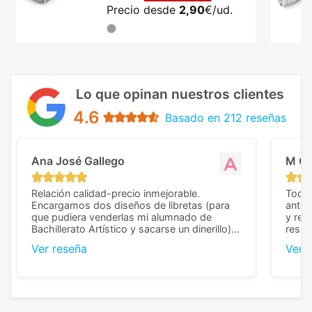
Precio desde
2,90
€/ud.
Lo que opinan nuestros clientes
4.6
Basado en 212 reseñas
Ana José Gallego
M C
Relación calidad-precio inmejorable.
Todo 
Encargamos dos diseños de libretas (para
anter
que pudiera venderlas mi alumnado de
y rep
Bachillerato Artístico y sacarse un dinerillo) y
resul
nos dieron el mejor presupuesto con
perso
Ver reseña
Ver 
diferencia, con libretas de muy buena calidad
cuand
y muy bien terminadas con la estampación
compl
en los colores pedidos. La atención al
pusie
cliente, inmejorable, respondiendo a cada
para 
duda que teníamos en el proceso. Nos
como
mandaron las miniaturas para
repet