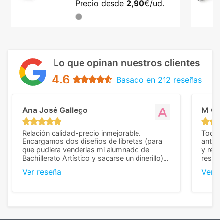
Precio desde
2,90
€/ud.
Lo que opinan nuestros clientes
4.6
Basado en 212 reseñas
Ana José Gallego
M C
Relación calidad-precio inmejorable.
Todo 
Encargamos dos diseños de libretas (para
anter
que pudiera venderlas mi alumnado de
y rep
Bachillerato Artístico y sacarse un dinerillo) y
resul
nos dieron el mejor presupuesto con
perso
Ver reseña
Ver 
diferencia, con libretas de muy buena calidad
cuand
y muy bien terminadas con la estampación
compl
en los colores pedidos. La atención al
pusie
cliente, inmejorable, respondiendo a cada
para 
duda que teníamos en el proceso. Nos
como
mandaron las miniaturas para
repet