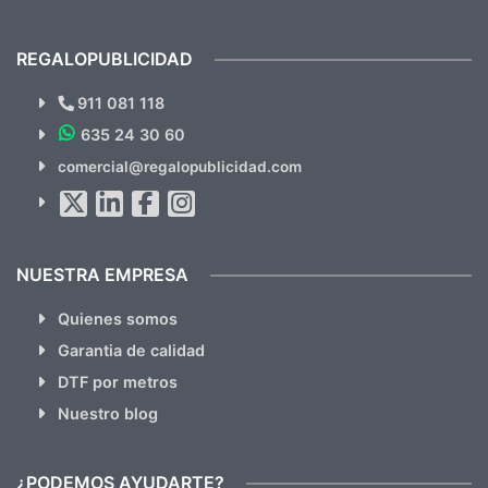
previsualizarlas (las adjunto) y llegaron tal
todo!
cual, sin el menor problema. Totalmente
recomendables.
REGALOPUBLICIDAD
¿Quieres ver nuestras últimas
Novedades y Ofertas?
911 081 118
635 24 30 60
SUSCRÍBETE!!
comercial@regalopublicidad.com
Al suscribirte aceptas nuestras
políticas de privacidad
(No
hacemos Spam)
NUESTRA EMPRESA
Quienes somos
Garantia de calidad
DTF por metros
Nuestro blog
¿PODEMOS AYUDARTE?