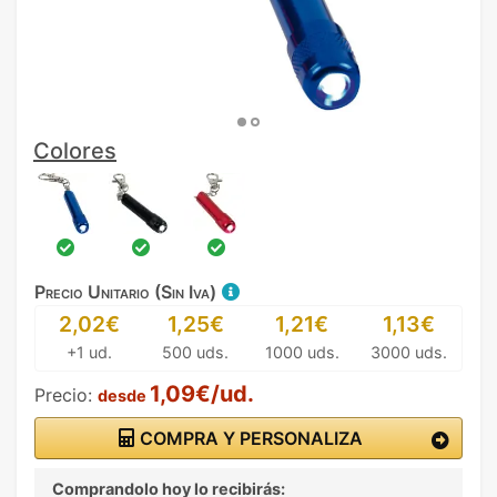
Colores
Precio Unitario (Sin Iva)
2,02€
1,25€
1,21€
1,13€
+1 ud.
500 uds.
1000 uds.
3000 uds.
1,09€/ud.
Precio:
desde
COMPRA Y PERSONALIZA
Comprandolo hoy lo recibirás: