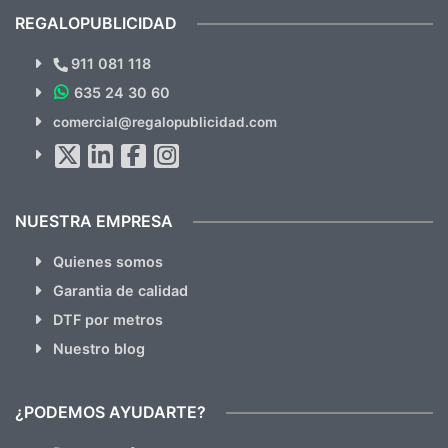
recomendables.
REGALOPUBLICIDAD
¿Quieres ver nuestras últimas
Novedades y Ofertas?
911 081 118
635 24 30 60
SUSCRÍBETE!!
comercial@regalopublicidad.com
Al suscribirte aceptas nuestras
políticas de privacidad
(No
hacemos Spam)
NUESTRA EMPRESA
Quienes somos
Garantia de calidad
DTF por metros
Nuestro blog
¿PODEMOS AYUDARTE?