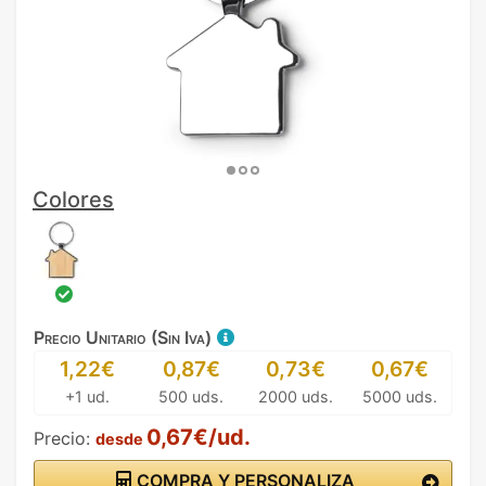
Colores
Precio Unitario (Sin Iva)
1,22€
0,87€
0,73€
0,67€
+1 ud.
500 uds.
2000 uds.
5000 uds.
0,67€/ud.
Precio:
desde
COMPRA Y PERSONALIZA