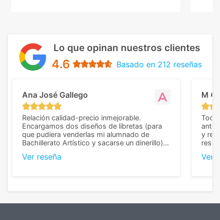
Lo que opinan nuestros clientes
4.6
Basado en 212 reseñas
Ana José Gallego
M C
Relación calidad-precio inmejorable.
Todo 
Encargamos dos diseños de libretas (para
anter
que pudiera venderlas mi alumnado de
y rep
Bachillerato Artístico y sacarse un dinerillo) y
resul
nos dieron el mejor presupuesto con
perso
Ver reseña
Ver 
diferencia, con libretas de muy buena calidad
cuand
y muy bien terminadas con la estampación
compl
en los colores pedidos. La atención al
pusie
cliente, inmejorable, respondiendo a cada
para 
duda que teníamos en el proceso. Nos
como
mandaron las miniaturas para
repet
previsualizarlas (las adjunto) y llegaron tal
todo!
cual, sin el menor problema. Totalmente