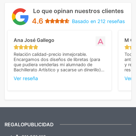
Lo que opinan nuestros clientes
4.6
Basado en 212 reseñas
Ana José Gallego
M C
Relación calidad-precio inmejorable.
Todo 
Encargamos dos diseños de libretas (para
anter
que pudiera venderlas mi alumnado de
y rep
Bachillerato Artístico y sacarse un dinerillo) y
resul
nos dieron el mejor presupuesto con
perso
Ver reseña
Ver 
diferencia, con libretas de muy buena calidad
cuand
y muy bien terminadas con la estampación
compl
en los colores pedidos. La atención al
pusie
cliente, inmejorable, respondiendo a cada
para 
duda que teníamos en el proceso. Nos
como
mandaron las miniaturas para
repet
previsualizarlas (las adjunto) y llegaron tal
todo!
cual, sin el menor problema. Totalmente
recomendables.
REGALOPUBLICIDAD
¿Quieres ver nuestras últimas
Novedades y Ofertas?