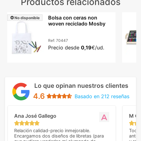
Productos relacionados
Bolsa con ceras non
No disponible
woven reciclado Mosby
Ref:
70447
Precio desde
0,19
€/ud.
Lo que opinan nuestros clientes
4.6
Basado en 212 reseñas
Ana José Gallego
M C
Relación calidad-precio inmejorable.
Todo 
Encargamos dos diseños de libretas (para
anter