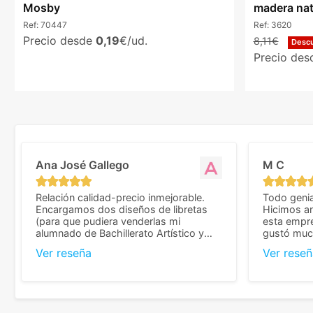
Mosby
madera nat
Ref:
70447
Ref:
3620
Precio desde
0,19
€/ud.
8,11€
Desc
Precio de
Ana José Gallego
M C
Relación calidad-precio inmejorable.
Todo genia
Encargamos dos diseños de libretas
Hicimos an
(para que pudiera venderlas mi
esta empr
alumnado de Bachillerato Artístico y
gustó much
sacarse un dinerillo) y nos dieron el
trato muy 
Ver reseña
Ver reseñ
mejor presupuesto con diferencia, con
que valoramos mu
libretas de muy buena calidad y muy
de pedido
bien terminadas con la estampación en
diseñar. 
los colores pedidos. La atención al
facilidades
cliente, inmejorable, respondiendo a
mandarnos 