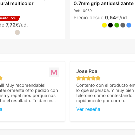
ural multicolor
0.7mm grip antideslizante 
Ref:
10959
Precio desde
0,54
€/ud.
uento
-5%
sde
7,72
€/ud.
Jose Roa
l!! Muy recomendable!
Contento con el producto en
teriormente otro pedido con
lo que esperaba. Y muy bien 
esa y repetimos porque nos
teléfono como contestando
o el resultado. Te dan un
rápidamente por correo.
agradable y personal, cosa
a
Ver reseña
cho cuando se trata
s algo complicados de
También nos pusieron muchas
 desde el inicio para
el pedido fuera de España,