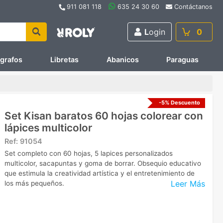
911 081 118
635 24 30 60
Contáctanos
L
ogin
0
ígrafos
Libretas
Abanicos
Paraguas
-5% Descuento
Set Kisan baratos 60 hojas colorear con
lápices multicolor
Ref:
91054
Set completo con 60 hojas, 5 lapices personalizados
multicolor, sacapuntas y goma de borrar. Obsequio educativo
que estimula la creatividad artística y el entretenimiento de
Leer Más
los más pequeños.