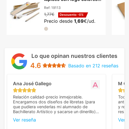
certificado
Ref:
19113
1,77€
Descuento
-5%
Precio desde
1,69
€/ud.
Lo que opinan nuestros clientes
4.6
Basado en 212 reseñas
Ana José Gallego
M C
Relación calidad-precio inmejorable.
Todo 
Encargamos dos diseños de libretas (para
anter
que pudiera venderlas mi alumnado de
y rep
Bachillerato Artístico y sacarse un dinerillo) y
resul
nos dieron el mejor presupuesto con
perso
Ver reseña
Ver 
diferencia, con libretas de muy buena calidad
cuand
y muy bien terminadas con la estampación
compl