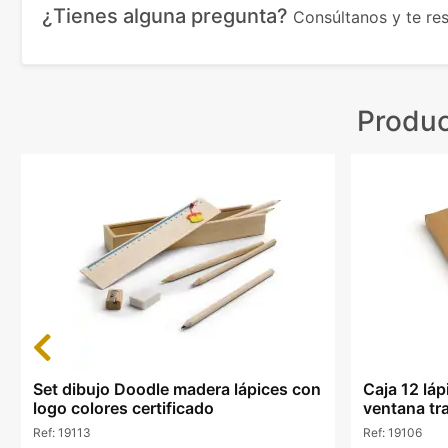
¿Tienes alguna pregunta?
Consúltanos y te r
Produc
Previous
Set dibujo Doodle madera lápices con
Caja 12 láp
logo colores certificado
ventana tr
Ref:
19113
Ref:
19106