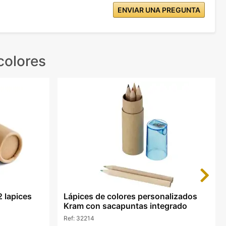
ENVIAR UNA PREGUNTA
colores
Next
2 lapices
Lápices de colores personalizados
Kram con sacapuntas integrado
Ref:
32214