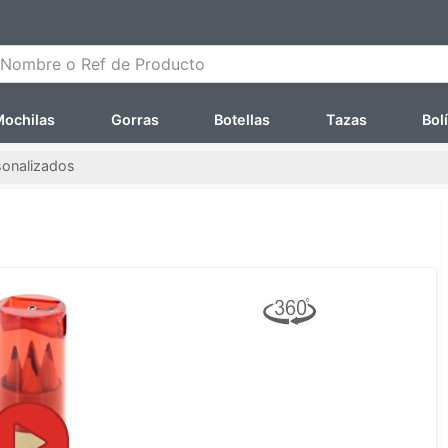
ombre o Ref de Producto
ochilas
Gorras
Botellas
Tazas
Bol
sonalizados