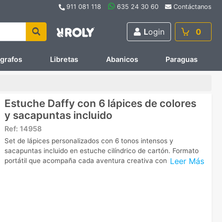
911 081 118
635 24 30 60
Contáctanos
L
ogin
0
ígrafos
Libretas
Abanicos
Paraguas
Estuche Daffy con 6 lápices de colores
y sacapuntas incluido
Ref:
14958
Set de lápices personalizados con 6 tonos intensos y
sacapuntas incluido en estuche cilíndrico de cartón. Formato
Leer Más
portátil que acompaña cada aventura creativa con facilidad.