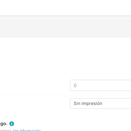
Sin impresión
Ago.
estinos
Ver Información