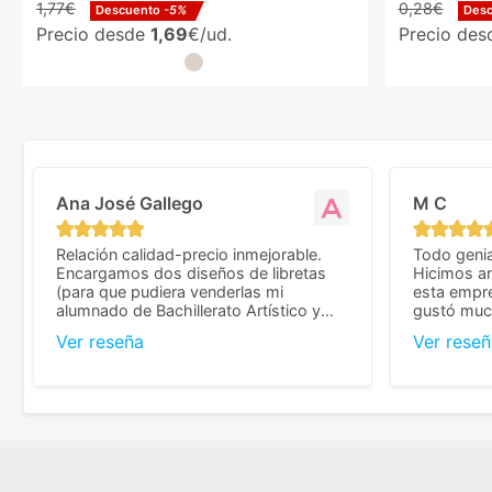
1,77€
0,28€
Descuento
-5%
Des
Precio desde
1,69
€/ud.
Precio de
Ana José Gallego
M C
Relación calidad-precio inmejorable.
Todo genia
Encargamos dos diseños de libretas
Hicimos an
(para que pudiera venderlas mi
esta empr
alumnado de Bachillerato Artístico y
gustó much
sacarse un dinerillo) y nos dieron el
trato muy 
Ver reseña
Ver reseñ
mejor presupuesto con diferencia, con
que valoramos mu
libretas de muy buena calidad y muy
de pedido
bien terminadas con la estampación en
diseñar. 
los colores pedidos. La atención al
facilidades
cliente, inmejorable, respondiendo a
mandarnos 
cada duda que teníamos en el proceso.
como noso
Nos mandaron las miniaturas para
a repetir 
previsualizarlas (las adjunto) y llegaron
gracias po