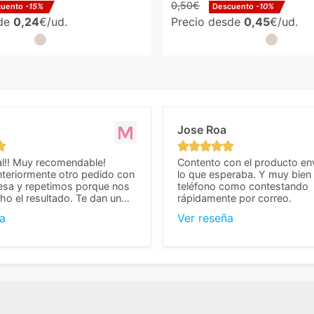
0,50€
cuento
-15%
Descuento
-10%
sde
0,24
€/ud.
Precio desde
0,45
€/ud.
Jose Roa
l!! Muy recomendable!
Contento con el producto en
teriormente otro pedido con
lo que esperaba. Y muy bien 
esa y repetimos porque nos
teléfono como contestando
o el resultado. Te dan un
rápidamente por correo.
agradable y personal, cosa
a
Ver reseña
cho cuando se trata
s algo complicados de
También nos pusieron muchas
 desde el inicio para
el pedido fuera de España,
tros pedíamos. Volveremos
con ellos seguro! Muchas
r todo! ☺️