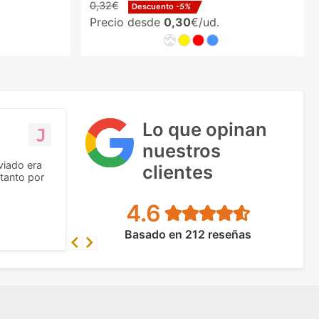
0,32€
Descuento
-5%
Precio desde
0,30
€/ud.
Lo que opinan
nuestros
viado era
clientes
tanto por
4.6
Basado en 212 reseñas
Previous
Next