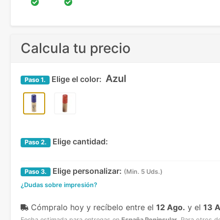
Calcula tu precio
Azul
Elige el color:
Paso
1.
Elige cantidad:
Paso
2.
Elige personalizar:
Paso
3.
(Min. 5 Uds.)
¿Dudas sobre impresión?
Cómpralo hoy y recíbelo
entre el
12 Ago.
y el
13 
Fecha estimada para entregas en
España Peninsular
.
Para otros d