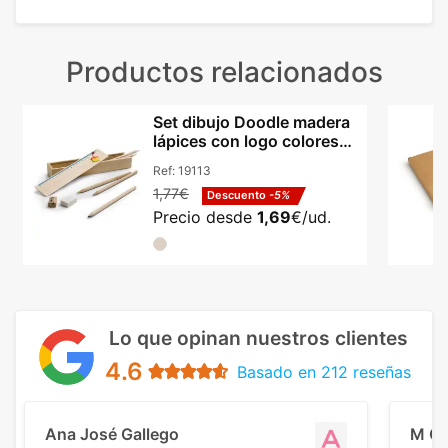
Productos relacionados
Set dibujo Doodle madera
lápices con logo colores
certificado
Ref:
19113
1,77€
Descuento
-5%
Precio desde
1,69
€/ud.
Lo que opinan nuestros clientes
4.6
Basado en 212 reseñas
Ana José Gallego
M C