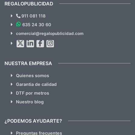
recomendables.
REGALOPUBLICIDAD
¿Quieres ver nuestras últimas
Novedades y Ofertas?
911 081 118
635 24 30 60
SUSCRÍBETE!!
comercial@regalopublicidad.com
Al suscribirte aceptas nuestras
políticas de privacidad
(No
hacemos Spam)
NUESTRA EMPRESA
Quienes somos
Garantia de calidad
DTF por metros
Nuestro blog
¿PODEMOS AYUDARTE?
Preguntas frecuentes