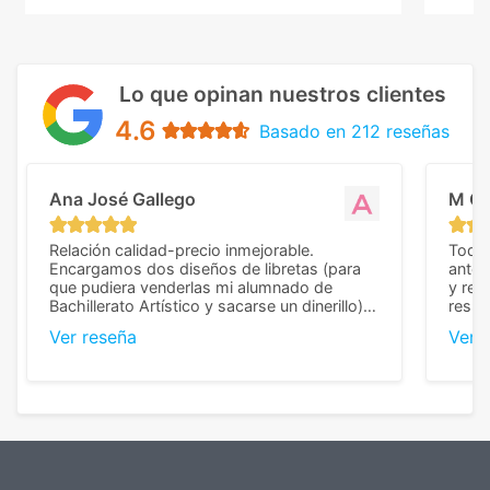
Lo que opinan nuestros clientes
4.6
Basado en 212 reseñas
Ana José Gallego
M C
Relación calidad-precio inmejorable.
Todo 
Encargamos dos diseños de libretas (para
anter
que pudiera venderlas mi alumnado de
y rep
Bachillerato Artístico y sacarse un dinerillo) y
resul
nos dieron el mejor presupuesto con
perso
Ver reseña
Ver 
diferencia, con libretas de muy buena calidad
cuand
y muy bien terminadas con la estampación
compl
en los colores pedidos. La atención al
pusie
cliente, inmejorable, respondiendo a cada
para 
duda que teníamos en el proceso. Nos
como
mandaron las miniaturas para
repet
previsualizarlas (las adjunto) y llegaron tal
todo!
cual, sin el menor problema. Totalmente