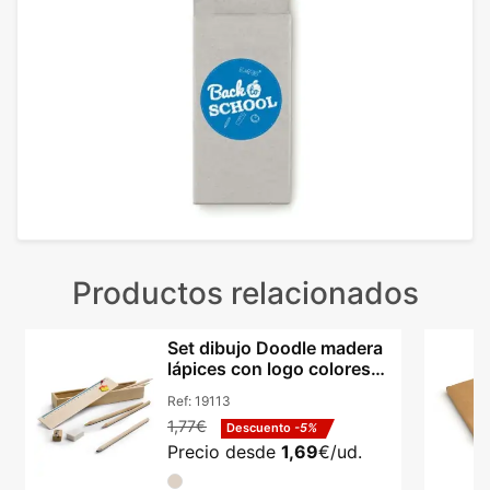
Productos relacionados
Set dibujo Doodle madera
lápices con logo colores
certificado
Ref:
19113
1,77€
Descuento
-5%
Precio desde
1,69
€/ud.