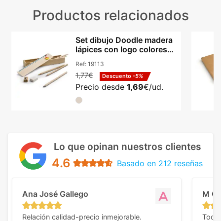
Productos relacionados
Set dibujo Doodle madera
lápices con logo colores
certificado
Ref:
19113
1,77€
Descuento
-5%
Precio desde
1,69
€/ud.
Lo que opinan nuestros clientes
4.6
Basado en 212 reseñas
Ana José Gallego
M C
Relación calidad-precio inmejorable.
Todo 