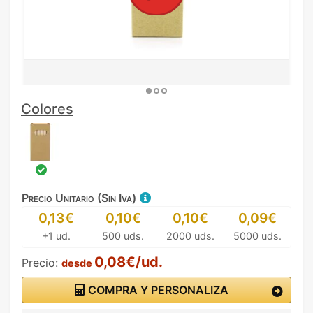
Colores
Precio Unitario (Sin Iva)
0,13€
0,10€
0,10€
0,09€
+1 ud.
500 uds.
2000 uds.
5000 uds.
0,08€/ud.
Precio:
desde
COMPRA Y PERSONALIZA