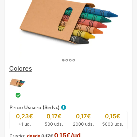
Colores
Precio Unitario (Sin Iva)
0,23€
0,17€
0,17€
0,15€
+1 ud.
500 uds.
2000 uds.
5000 uds.
0,15€/ud.
Precio:
desde
0,17€