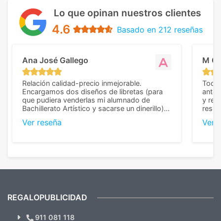
Lo que opinan nuestros clientes
4.6
Basado en 212 reseñas
Ana José Gallego
M C
Relación calidad-precio inmejorable.
Todo 
Encargamos dos diseños de libretas (para
anter
que pudiera venderlas mi alumnado de
y rep
Bachillerato Artístico y sacarse un dinerillo) y
resul
nos dieron el mejor presupuesto con
perso
Ver reseña
Ver 
diferencia, con libretas de muy buena calidad
cuand
y muy bien terminadas con la estampación
compl
en los colores pedidos. La atención al
pusie
cliente, inmejorable, respondiendo a cada
para 
duda que teníamos en el proceso. Nos
como
mandaron las miniaturas para
repet
previsualizarlas (las adjunto) y llegaron tal
todo!
cual, sin el menor problema. Totalmente
recomendables.
REGALOPUBLICIDAD
¿Quieres ver nuestras últimas
Novedades y Ofertas?
911 081 118