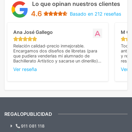
Lo que opinan nuestros clientes
4.6
Basado en 212 reseñas
Ana José Gallego
M C
Relación calidad-precio inmejorable.
Todo 
Encargamos dos diseños de libretas (para
anter
que pudiera venderlas mi alumnado de
y rep
Bachillerato Artístico y sacarse un dinerillo) y
resul
nos dieron el mejor presupuesto con
perso
Ver reseña
Ver 
diferencia, con libretas de muy buena calidad
cuand
y muy bien terminadas con la estampación
compl
en los colores pedidos. La atención al
pusie
cliente, inmejorable, respondiendo a cada
para 
duda que teníamos en el proceso. Nos
como
mandaron las miniaturas para
repet
previsualizarlas (las adjunto) y llegaron tal
todo!
cual, sin el menor problema. Totalmente
recomendables.
REGALOPUBLICIDAD
¿Quieres ver nuestras últimas
Novedades y Ofertas?
911 081 118