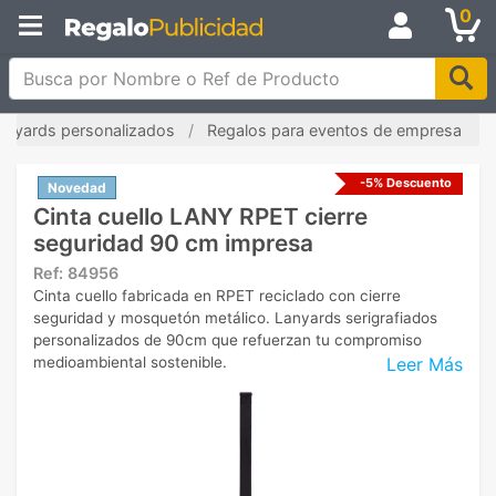
0
Busca por Nombre o Ref de Producto
anyards personalizados
Regalos para eventos de empresa
-5% Descuento
Novedad
Cinta cuello LANY RPET cierre
seguridad 90 cm impresa
Ref:
84956
Cinta cuello fabricada en RPET reciclado con cierre
seguridad y mosquetón metálico. Lanyards serigrafiados
personalizados de 90cm que refuerzan tu compromiso
Leer Más
medioambiental sostenible.