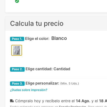
Calcula tu precio
Blanco
Elige el color:
Paso
1.
Elige cantidad:
Cantidad
Paso
2.
Elige personalizar:
Paso
3.
(Min. 5 Uds.)
¿Dudas sobre impresión?
Cómpralo hoy y recíbelo
entre el
14 Ago.
y el
18 
Fecha estimada para entregas en
España Peninsular
.
Para otros d