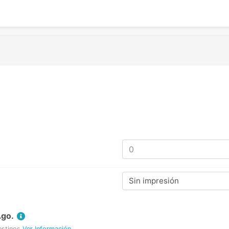
Sin impresión
Ago.
estinos
Ver Información