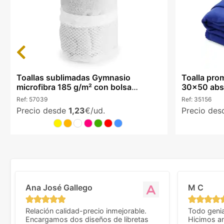
Previous
Toallas sublimadas Gymnasio
Toalla prom
microfibra 185 g/m² con bolsa
30x50 abso
redecilla
Ref:
57039
Ref:
35156
Precio desde
1,23
€/ud.
Precio de
Ana José Gallego
M C
Relación calidad-precio inmejorable.
Todo genia
Encargamos dos diseños de libretas
Hicimos an