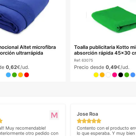
ocional Altet microfibra
Toalla publicitaria Kotto m
rción ultrarrápida
absorción rápida 45x30 
Ref:
63075
sde
0,62
€/ud.
Precio desde
0,49
€/ud.
Jose Roa
l!! Muy recomendable!
Contento con el producto en
teriormente otro pedido con
lo que esperaba. Y muy bien 