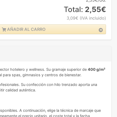
2,55€/Ud.
Total:
2,55€
3,09€
(IVA incluido)
AÑADIR AL CARRO
ector hotelero y wellness. Su gramaje superior de
400 g/m²
al para spas, gimnasios y centros de bienestar.
rofesionales. Su confección con hilo trenzado aporta una
ir calidad auténtica.
disponibles. A continuación, elige la técnica de marcaje que
neamente el precio unitario, el coste total y la fecha