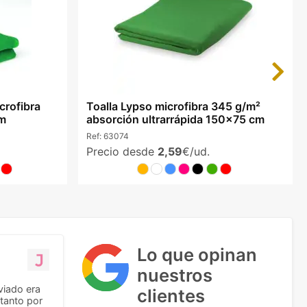
Next
icrofibra
Toalla Lypso microfibra 345 g/m²
cm
absorción ultrarrápida 150x75 cm
Ref:
63074
Precio desde
2,59
€/ud.
Lo que opinan
nuestros
viado era
clientes
tanto por