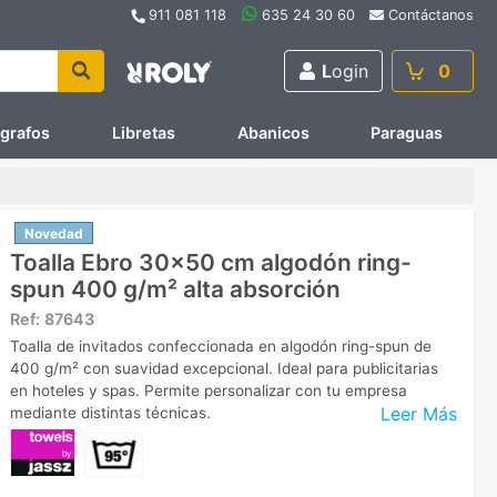
911 081 118
635 24 30 60
Contáctanos
L
ogin
0
ígrafos
Libretas
Abanicos
Paraguas
Novedad
Toalla Ebro 30x50 cm algodón ring-
spun 400 g/m² alta absorción
Ref:
87643
Toalla de invitados confeccionada en algodón ring-spun de
400 g/m² con suavidad excepcional. Ideal para publicitarias
en hoteles y spas. Permite personalizar con tu empresa
Leer Más
mediante distintas técnicas.