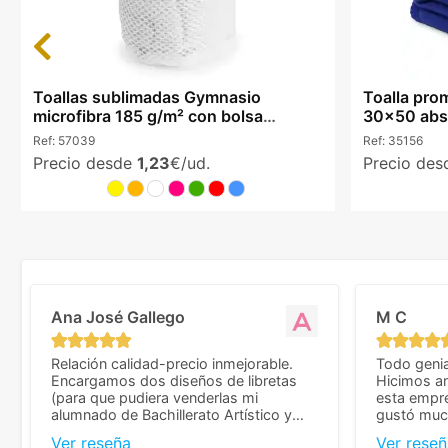
Previous
Toallas sublimadas Gymnasio
Toalla prom
microfibra 185 g/m² con bolsa
30x50 abso
redecilla
Ref:
57039
Ref:
35156
Precio desde
1,23
€/ud.
Precio de
Ana José Gallego
M C
Relación calidad-precio inmejorable.
Todo genia
Encargamos dos diseños de libretas
Hicimos an
(para que pudiera venderlas mi
esta empr
alumnado de Bachillerato Artístico y
gustó much
sacarse un dinerillo) y nos dieron el
trato muy 
Ver reseña
Ver reseñ