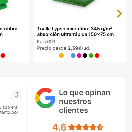
Next
icrofibra
Toalla Lypso microfibra 345 g/m²
cm
absorción ultrarrápida 150x75 cm
Ref:
63074
Precio desde
2,59
€/ud.
Lo que opinan
nuestros
viado era
clientes
tanto por
4.6