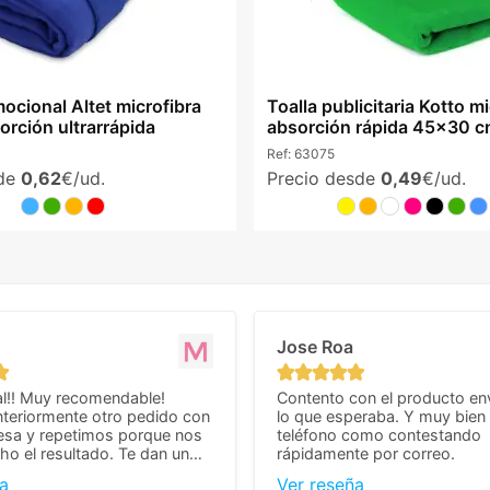
ocional Altet microfibra
Toalla publicitaria Kotto m
rción ultrarrápida
absorción rápida 45x30 
Ref:
63075
sde
0,62
€/ud.
Precio desde
0,49
€/ud.
Jose Roa
l!! Muy recomendable!
Contento con el producto en
teriormente otro pedido con
lo que esperaba. Y muy bien 
esa y repetimos porque nos
teléfono como contestando
o el resultado. Te dan un
rápidamente por correo.
agradable y personal, cosa
a
Ver reseña