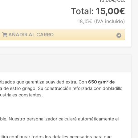
15,00€/Ud.
Total:
15,00€
18,15€
(IVA incluido)
AÑADIR AL CARRO
 rizados que garantiza suavidad extra. Con
650 g/m² de
a de estilo griego. Su construcción reforzada con dobladillo
ustriales constantes.
ible. Nuestro personalizador calculará automáticamente el
itirá configurar todos los detalles necesarios para que