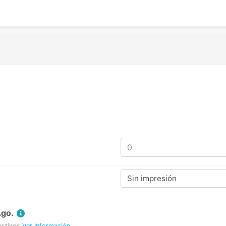
Sin impresión
Ago.
estinos
Ver Información