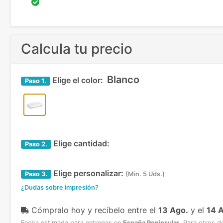
Calcula tu precio
Blanco
Elige el color:
Paso
1.
Elige cantidad:
Paso
2.
Elige personalizar:
Paso
3.
(Min. 5 Uds.)
¿Dudas sobre impresión?
Cómpralo hoy y recíbelo
entre el
13 Ago.
y el
14 
Fecha estimada para entregas en
España Peninsular
.
Para otros d