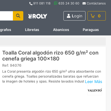
911 081 118
635 24 30 60
Contáctanos
L
ogin
0
ígrafos
Libretas
Abanicos
Paraguas
Toalla Coral algodón rizo 650 g/m² con
cenefa griega 100x180
Ref:
94076
La Coral presenta algodón rizo 650 g/m² ultra absorbente con
cenefa griega. Toallas personalizadas baratas que refuerzan
Leer Más
la imagen de hoteles y spas. Resiste lavados industriales.