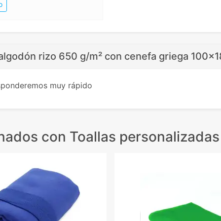
o
 algodón rizo 650 g/m² con cenefa griega 100x
esponderemos muy rápido
onados
con Toallas personalizadas