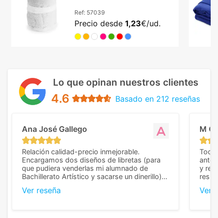
Ref:
57039
Precio desde
1,23
€/ud.
Lo que opinan nuestros clientes
4.6
Basado en 212 reseñas
Ana José Gallego
M C
Relación calidad-precio inmejorable.
Todo 
Encargamos dos diseños de libretas (para
anter
que pudiera venderlas mi alumnado de
y rep
Bachillerato Artístico y sacarse un dinerillo) y
resul
nos dieron el mejor presupuesto con
perso
Ver reseña
Ver 
diferencia, con libretas de muy buena calidad
cuand
y muy bien terminadas con la estampación
compl
en los colores pedidos. La atención al
pusie
cliente, inmejorable, respondiendo a cada
para 