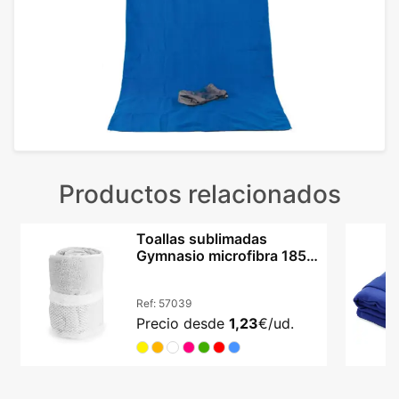
Productos relacionados
Toallas sublimadas
Gymnasio microfibra 185
g/m² con bolsa redecilla
Ref:
57039
Precio desde
1,23
€/ud.