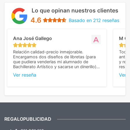
Lo que opinan nuestros clientes
4.6
Basado en 212 reseñas
Ana José Gallego
M C
Relación calidad-precio inmejorable.
Todo 
Encargamos dos diseños de libretas (para
anter
que pudiera venderlas mi alumnado de
y rep
Bachillerato Artístico y sacarse un dinerillo) y
resul
nos dieron el mejor presupuesto con
perso
Ver reseña
Ver 
diferencia, con libretas de muy buena calidad
cuand
y muy bien terminadas con la estampación
compl
en los colores pedidos. La atención al
pusie
cliente, inmejorable, respondiendo a cada
para 
duda que teníamos en el proceso. Nos
como
mandaron las miniaturas para
repet
previsualizarlas (las adjunto) y llegaron tal
todo!
cual, sin el menor problema. Totalmente
recomendables.
REGALOPUBLICIDAD
¿Quieres ver nuestras últimas
Novedades y Ofertas?