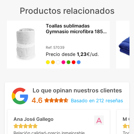
Productos relacionados
Toallas sublimadas
Gymnasio microfibra 185
g/m² con bolsa redecilla
Ref:
57039
Precio desde
1,23
€/ud.
Lo que opinan nuestros clientes
4.6
Basado en 212 reseñas
Ana José Gallego
M C
Relación calidad-precio inmejorable.
Todo 