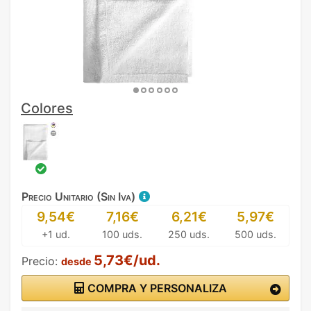
Colores
Precio Unitario (Sin Iva)
9,54€
7,16€
6,21€
5,97€
+1 ud.
100 uds.
250 uds.
500 uds.
5,73€/ud.
Precio:
desde
COMPRA Y PERSONALIZA