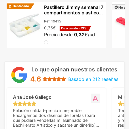
Destacado
Pastillero Jimmy semanal 7
No dis
compartimentos plástico
BPA free blanco
Ref:
19415
0,35€
Descuento
-10%
Precio desde
0,32
€/ud.
Lo que opinan nuestros clientes
4.6
Basado en 212 reseñas
Ana José Gallego
M C
Relación calidad-precio inmejorable.
Todo 
Encargamos dos diseños de libretas (para
anter
que pudiera venderlas mi alumnado de
y rep
Bachillerato Artístico y sacarse un dinerillo) y
resul