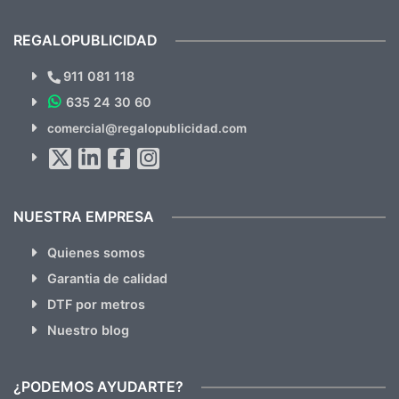
previsualizarlas (las adjunto) y llegaron tal
todo!
cual, sin el menor problema. Totalmente
recomendables.
REGALOPUBLICIDAD
¿Quieres ver nuestras últimas
Novedades y Ofertas?
911 081 118
635 24 30 60
SUSCRÍBETE!!
comercial@regalopublicidad.com
Al suscribirte aceptas nuestras
políticas de privacidad
(No
hacemos Spam)
NUESTRA EMPRESA
Quienes somos
Garantia de calidad
DTF por metros
Nuestro blog
¿PODEMOS AYUDARTE?