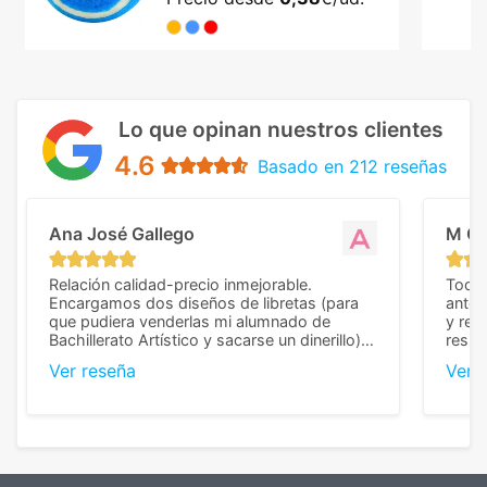
Lo que opinan nuestros clientes
4.6
Basado en 212 reseñas
Ana José Gallego
M C
Relación calidad-precio inmejorable.
Todo 
Encargamos dos diseños de libretas (para
anter
que pudiera venderlas mi alumnado de
y rep
Bachillerato Artístico y sacarse un dinerillo) y
resul
nos dieron el mejor presupuesto con
perso
Ver reseña
Ver 
diferencia, con libretas de muy buena calidad
cuand
y muy bien terminadas con la estampación
compl
en los colores pedidos. La atención al
pusie
cliente, inmejorable, respondiendo a cada
para 
duda que teníamos en el proceso. Nos
como
mandaron las miniaturas para
repet