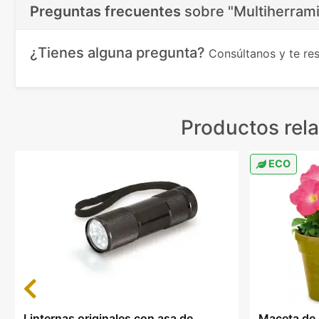
Preguntas frecuentes
sobre
"Multiherram
¿Tienes alguna pregunta?
Consúltanos y te r
Productos rel
ECO
Previous
Linternas originales con asa de
Maceta de 