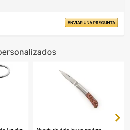
ENVIAR UNA PREGUNTA
 personalizados
Next
ato Leveler
Navaja de detalles en madera