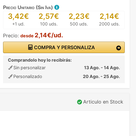
Precio Unitario (Sin Iva)
3,42€
2,57€
2,23€
2,14€
+1 ud.
100 uds.
500 uds.
2000 uds.
2,14€/ud.
Precio:
desde
COMPRA Y PERSONALIZA
Comprandolo hoy lo recibirás:
Sin personalizar
13 Ago. - 14 Ago.
Personalizado
20 Ago. - 25 Ago.
Articulo en Stock