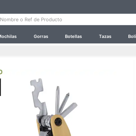
ombre o Ref de Producto
ochilas
Gorras
Botellas
Tazas
Bol