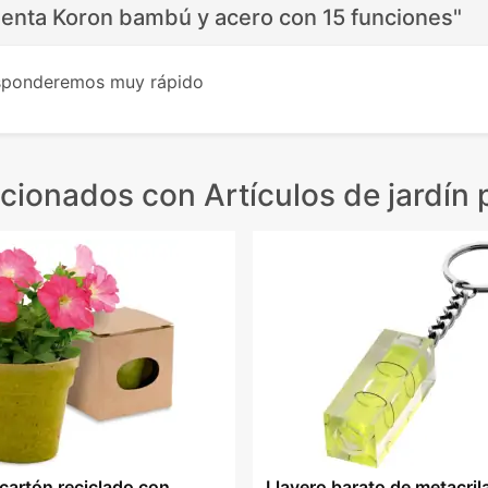
ienta Koron bambú y acero con 15 funciones"
esponderemos muy rápido
acionados
con Artículos de jardín
cartón reciclado con
Llavero barato de metacril