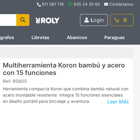
911 081 118
635 24 30 60
Contáctanos
L
ogin
0
ígrafos
Libretas
Abanicos
Paraguas
Multiherramienta Koron bambú y acero
con 15 funciones
Ref:
95605
Herramienta compacta Koron que combina bambú natural con
acero inoxidable resistente. Integra 15 funciones esenciales
Leer Más
en diseño portátil para bricolaje y aventura.