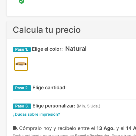
Calcula tu precio
Natural
Elige el color:
Paso
1.
Elige cantidad:
Paso
2.
Elige personalizar:
Paso
3.
(Min. 5 Uds.)
¿Dudas sobre impresión?
Cómpralo hoy y recíbelo
entre el
13 Ago.
y el
14 
Fecha estimada para entregas en
España Peninsular
.
Para otros d