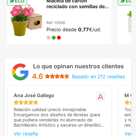
Maceta de cartón
ECO
ECO
reciclado con semillas de
petunia
Ref:
13506
Precio desde
0,77
€/ud.
Lo que opinan nuestros clientes
4.6
Basado en 212 reseñas
Ana José Gallego
M C
Relación calidad-precio inmejorable.
Todo 
Encargamos dos diseños de libretas (para
anter
que pudiera venderlas mi alumnado de
y rep
Bachillerato Artístico y sacarse un dinerillo) y
resul
nos dieron el mejor presupuesto con
perso
Ver reseña
Ver 
diferencia, con libretas de muy buena calidad
cuand