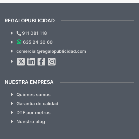
mandaron las miniaturas para
repet
previsualizarlas (las adjunto) y llegaron tal
todo!
cual, sin el menor problema. Totalmente
recomendables.
REGALOPUBLICIDAD
¿Quieres ver nuestras últimas
Novedades y Ofertas?
911 081 118
635 24 30 60
SUSCRÍBETE!!
comercial@regalopublicidad.com
Al suscribirte aceptas nuestras
políticas de privacidad
(No
hacemos Spam)
NUESTRA EMPRESA
Quienes somos
Garantia de calidad
DTF por metros
Nuestro blog