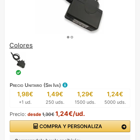
Colores
Precio Unitario (Sin Iva)
1,98€
1,49€
1,29€
1,24€
+1 ud.
250 uds.
1500 uds.
5000 uds.
1,24€/ud.
Precio:
desde
1,30€
COMPRA Y PERSONALIZA