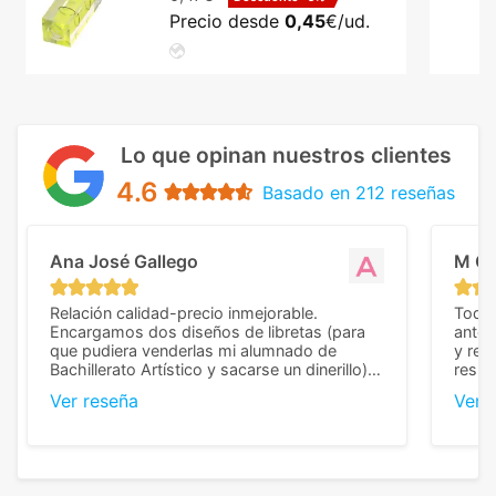
Precio desde
0,45
€/ud.
Lo que opinan nuestros clientes
4.6
Basado en 212 reseñas
Ana José Gallego
M C
Relación calidad-precio inmejorable.
Todo 
Encargamos dos diseños de libretas (para
anter
que pudiera venderlas mi alumnado de
y rep
Bachillerato Artístico y sacarse un dinerillo) y
resul
nos dieron el mejor presupuesto con
perso
Ver reseña
Ver 
diferencia, con libretas de muy buena calidad
cuand
y muy bien terminadas con la estampación
compl
en los colores pedidos. La atención al
pusie
cliente, inmejorable, respondiendo a cada
para 
duda que teníamos en el proceso. Nos
como