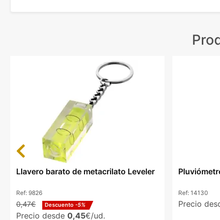
Pro
Previous
Llavero barato de metacrilato Leveler
Pluviómetro
Ref:
9826
Ref:
14130
Precio de
0,47€
Descuento
-5%
Precio desde
0,45
€/ud.