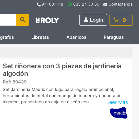
911 081 118
635 24 30 60
Contáctanos
L
ogin
0
ígrafos
Libretas
Abanicos
Paraguas
Set riñonera con 3 piezas de jardinería
algodón
Ref:
89429
Set Jardinería Maurix con logo para regalo promocional,
herramientas de metal con mango de madera y riñonera de
Leer Más
algodón, presentado en caja de diseño eco.