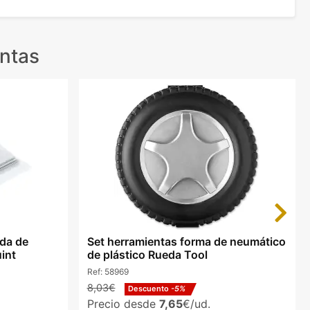
ntas
Next
ada de
Set herramientas forma de neumático
int
de plástico Rueda Tool
Ref:
58969
8,03€
Descuento
-5%
Precio desde
7,65
€/ud.