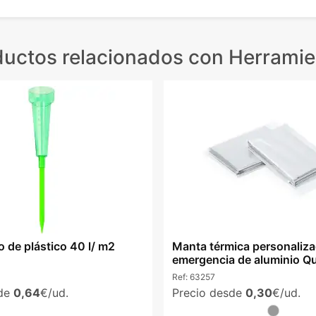
ductos relacionados
con Herramie
 de plástico 40 l/ m2
Manta térmica personaliz
emergencia de aluminio Qu
Ref:
63257
sde
0,64
€/ud.
Precio desde
0,30
€/ud.