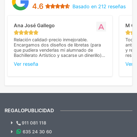
4.6
Basado en 212 reseñas
Ana José Gallego
M C
Relación calidad-precio inmejorable.
Todo 
Encargamos dos diseños de libretas (para
anter
que pudiera venderlas mi alumnado de
y rep
Bachillerato Artístico y sacarse un dinerillo) y
resul
nos dieron el mejor presupuesto con
perso
Ver reseña
Ver 
diferencia, con libretas de muy buena calidad
cuand
y muy bien terminadas con la estampación
compl
en los colores pedidos. La atención al
pusie
cliente, inmejorable, respondiendo a cada
para 
duda que teníamos en el proceso. Nos
como
mandaron las miniaturas para
repet
previsualizarlas (las adjunto) y llegaron tal
todo!
cual, sin el menor problema. Totalmente
recomendables.
REGALOPUBLICIDAD
¿Quieres ver nuestras últimas
Novedades y Ofertas?
911 081 118
635 24 30 60
SUSCRÍBETE!!