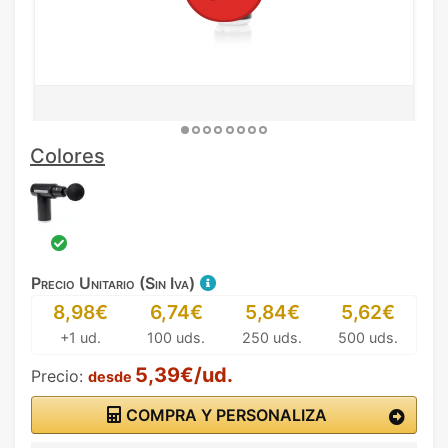
Colores
Precio Unitario (Sin Iva)
8,98€
6,74€
5,84€
5,62€
+1 ud.
100 uds.
250 uds.
500 uds.
5,39€/ud.
Precio:
desde
COMPRA Y PERSONALIZA