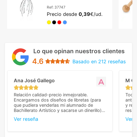
Ref:
37747
Precio desde
0,39
€/ud.
Lo que opinan nuestros clientes
4.6
Basado en 212 reseñas
Ana José Gallego
M C
Relación calidad-precio inmejorable.
Todo 
Encargamos dos diseños de libretas (para
anter
que pudiera venderlas mi alumnado de
y rep
Bachillerato Artístico y sacarse un dinerillo) y
resul
nos dieron el mejor presupuesto con
perso
Ver reseña
Ver 
diferencia, con libretas de muy buena calidad
cuand
y muy bien terminadas con la estampación
compl
en los colores pedidos. La atención al
pusie
cliente, inmejorable, respondiendo a cada
para 