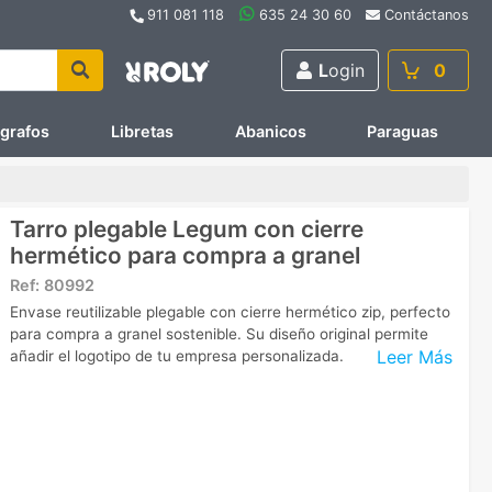
911 081 118
635 24 30 60
Contáctanos
L
ogin
0
ígrafos
Libretas
Abanicos
Paraguas
Tarro plegable Legum con cierre
hermético para compra a granel
Ref:
80992
Envase reutilizable plegable con cierre hermético zip, perfecto
para compra a granel sostenible. Su diseño original permite
Leer Más
añadir el logotipo de tu empresa personalizada.