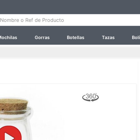
ombre o Ref de Producto
ochilas
Gorras
Botellas
Tazas
Bol