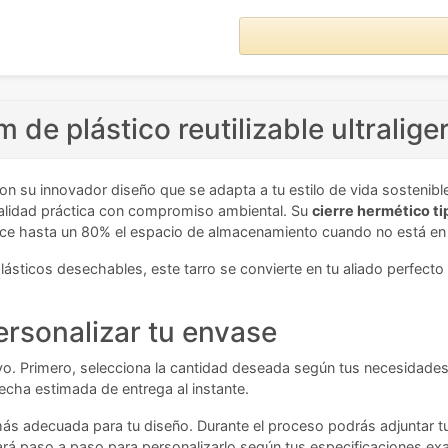
de plástico reutilizable ultralige
on su innovador diseño que se adapta a tu estilo de vida sosteni
onalidad práctica con compromiso ambiental. Su
cierre hermético ti
uce hasta un 80% el espacio de almacenamiento cuando no está en
lásticos desechables, este tarro se convierte en tu aliado perfec
ersonalizar tu envase
tivo. Primero, selecciona la cantidad deseada según tus necesidades
 fecha estimada de entrega al instante.
 más adecuada para tu diseño. Durante el proceso podrás adjuntar t
iará paso a paso para personalizarlo según tus especificaciones ex