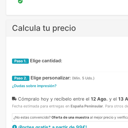
Calcula tu precio
Elige cantidad:
Paso
1.
Elige personalizar:
Paso
2.
(Min. 5 Uds.)
¿Dudas sobre impresión?
Cómpralo hoy y recíbelo
entre el
12 Ago.
y el
13 
Fecha estimada para entregas en
España Peninsular
.
Para otros d
¿No estas convencido?
Oferta de una muestra
al mejor precio y verific
¡Portes gratis* a partir de 99€!