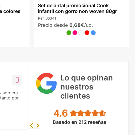
i
Set delantal promocional Cook
e colores
infantil con gorro non woven 80gr
Ref:
66341
Precio desde
0,68
€/ud.
Lo que opinan
nuestros
viado era
clientes
tanto por
4.6
Basado en 212 reseñas
Previous
Next