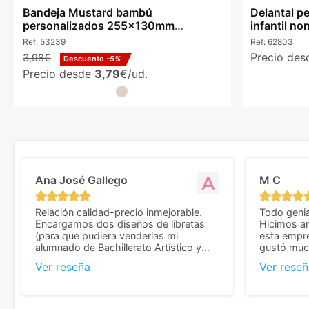
Bandeja Mustard bambú
Delantal p
personalizados 255x130mm
infantil no
aperitivos natural
Ref:
53239
Ref:
62803
Precio de
3,98€
Descuento
-5%
Precio desde
3,79
€/ud.
Ana José Gallego
M C
Relación calidad-precio inmejorable.
Todo genia
Encargamos dos diseños de libretas
Hicimos an
(para que pudiera venderlas mi
esta empr
alumnado de Bachillerato Artístico y
gustó much
sacarse un dinerillo) y nos dieron el
trato muy 
Ver reseña
Ver reseñ
mejor presupuesto con diferencia, con
que valoramos mu
libretas de muy buena calidad y muy
de pedido
bien terminadas con la estampación en
diseñar. 
los colores pedidos. La atención al
facilidades