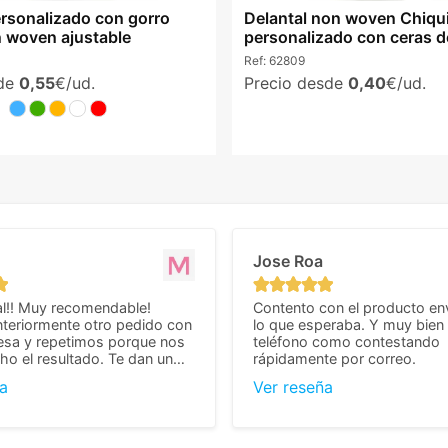
ersonalizado con gorro
Delantal non woven Chiqu
n woven ajustable
personalizado con ceras d
Ref:
62809
sde
0,55
€/ud.
Precio desde
0,40
€/ud.
Jose Roa
l!! Muy recomendable!
Contento con el producto en
teriormente otro pedido con
lo que esperaba. Y muy bien 
esa y repetimos porque nos
teléfono como contestando
o el resultado. Te dan un
rápidamente por correo.
agradable y personal, cosa
a
Ver reseña
cho cuando se trata
s algo complicados de
También nos pusieron muchas
 desde el inicio para