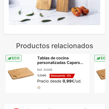
Productos relacionados
Tablas de cocina
ECO
ECO
personalizadas Capers
bambú natural con asa
Ref:
35465
1,04€
Descuento
-5%
Precio desde
0,99
€/ud.