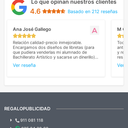
Lo que opinan nuestros clientes
4.6
Basado en 212 reseñas
Ana José Gallego
M C
Relación calidad-precio inmejorable.
Todo 
Encargamos dos diseños de libretas (para
anter
que pudiera venderlas mi alumnado de
y rep
Bachillerato Artístico y sacarse un dinerillo) y
resul
nos dieron el mejor presupuesto con
perso
Ver reseña
Ver 
diferencia, con libretas de muy buena calidad
cuand
y muy bien terminadas con la estampación
compl
en los colores pedidos. La atención al
pusie
cliente, inmejorable, respondiendo a cada
para 
duda que teníamos en el proceso. Nos
como
mandaron las miniaturas para
repet
previsualizarlas (las adjunto) y llegaron tal
todo!
cual, sin el menor problema. Totalmente
recomendables.
REGALOPUBLICIDAD
¿Quieres ver nuestras últimas
Novedades y Ofertas?
911 081 118